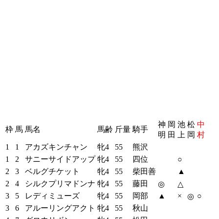
神
岡
池
松
中
枠
馬
馬名
馬齢
斤量
騎手
明
田
上
岡
村
1
1
アカズキンチャン
牝4
55
熊沢
1
2
サニーサイドアップ
牝4
55
四位
○
2
3
ベルグチケット
牝4
55
柴田善
▲
2
4
シルクプリマドンナ
牝4
55
藤田
◎
△
3
5
レディミューズ
牝4
55
岡部
▲
×
○
◎
3
6
アルーリングアクト
牝4
55
秋山