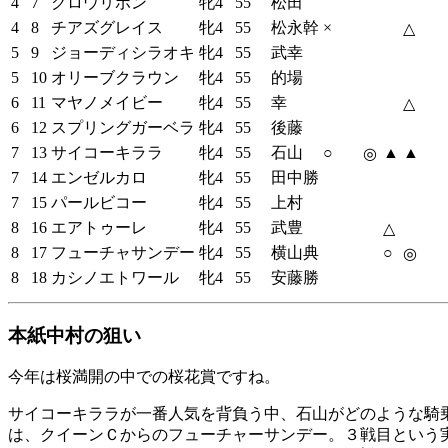
4
7
グロウリボン
牝4
55
松田
4
8
チアズグレイス
牝4
55
松永幹
×
△
5
9
ジョーディシラオキ
牝4
55
武幸
5
10
オリーブクラウン
牝4
55
的場
6
11
マヤノメイビー
牝4
55
幸
△
6
12
スプリングガーベラ
牝4
55
後藤
7
13
サイコーキララ
牝4
55
石山
○
▲
▲
◎
7
14
エンゼルカロ
牝4
55
田中勝
7
15
パールビコー
牝4
55
上村
8
16
エアトゥーレ
牝4
55
武豊
△
8
17
フューチャサンデー
牝4
55
横山典
○
◎
8
18
カシノエトワール
牝4
55
安藤勝
本紙中村の狙い
今年は桜満開の中での桜花賞ですね。
サイコーキララが一番人気を背負う中、石山がどのような騎乗
は、クイーンＣからのフューチャーサンデー。３戦目という実