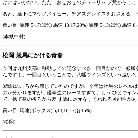
けにはいかない。ただ、おせおせのチューリッ プ賞からこ
あと、連下にマヤノメイビー、チアズグレイスをおさえる。そ
買い目: 馬連 5-17(30%) 馬連 13-17(20%) 馬連 5-13(20%) 馬連 8-1
(本紙中村)
松岡-競馬にかける青春
今回は九州支部に移動しての記念すべき一回目なので、必勝を
んですよ。一回目ということで、八幡ウインズとい う遠いと
3歳戦のころから感じていたのですが、今年は牡馬のレベルは
のが分かりますが、優等生のレースすぎて、もう ひとつイン
で、捨て身の後ろから差 す馬に足元をすくわれる可能性があ
買い目: 馬連(ボックス) 5,13,16,17(各16%)
(松岡)