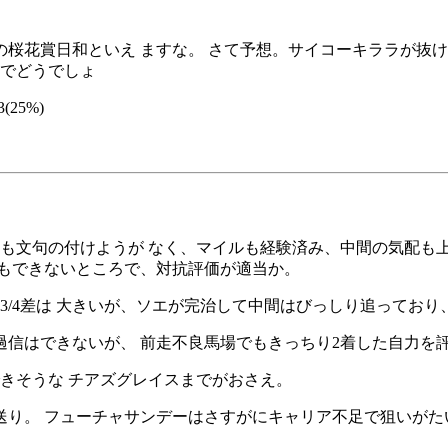
桜花賞日和といえ ますな。 さて予想。サイコーキララが抜け
んでどうでしょ
3(25%)
も文句の付けようが なく、マイルも経験済み、中間の気配も
視もできないところで、対抗評価が適当か。
3/4差は 大きいが、ソエが完治して中間はびっしり追っており
信はできないが、 前走不良馬場でもきっちり2着した自力を
きそうな チアズグレイスまでがおさえ。
送り。 フューチャサンデーはさすがにキャリア不足で狙いがた