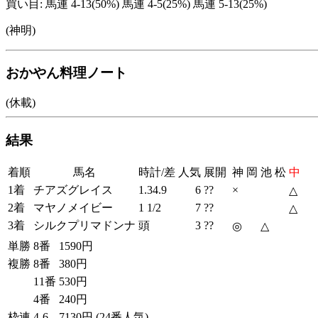
買い目: 馬連 4-13(50%) 馬連 4-5(25%) 馬連 5-13(25%)
(神明)
おかやん料理ノート
(休載)
結果
着順
馬名
時計/差
人気
展開
神
岡
池
松
中
1着
チアズグレイス
1.34.9
6
??
×
△
2着
マヤノメイビー
1 1/2
7
??
△
3着
シルクプリマドンナ
頭
3
??
◎
△
単勝
8番
1590円
複勝
8番
380円
11番
530円
4番
240円
枠連
4-6
7130円
(24番人気)