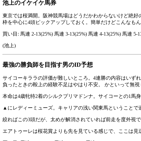
池上のイケイケ馬券
東京では桜満開。阪神競馬場はどうだかわからないけど絶好の
枠を中心に4頭ピックアップしておく。簡単だけどこんなも
買い目: 馬連 2-13(25%) 馬連 3-13(25%) 馬連 4-13(25%) 馬連 5-1
(池上)
最強の勝負師を目指す男のID予想
サイコーキララの評価が難しいところ。4連勝の内容はいずれ
負ったときの鞍上の経験不足はやはり不安。 かといって無
本命は4歳牝特2着のシルクプリマドンナ。サイコーとの1馬身
▲にレディーミューズ。キャリアの浅い関東馬ということで過
絞ればこの3頭だが、太めが解消されていれば前走を度外視で
エアトゥーレは桜花賞よりも先を見ている感じで、ここは見