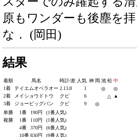
スターでのみ躍起する清
原もワンダーも後塵を拝
な．
(岡田)
結果
着順
馬名
時計/差
人気
神
岡
池
松
中
1着
テイエムオペラオー
2.13.8
1
◎
◎
2着
メイショウドトウ
クビ
6
▲
△
3着
ジョービッグバン
クビ
9
◎
単勝
1番
190円
(1番人気)
複勝
1番
110円
(1番人気)
4番
370円
(6番人気)
10番
830円
(9番人気)