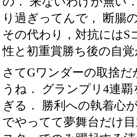
の． 来ないわけが無い
り過ぎってんで， 断腸
その代わり，対抗にはSゴ
性と初重賞勝ち後の自覚
さてGワンダーの取捨だ
うね． グランプリ4連
ぎる． 勝利への執着心
でやってて夢舞台だけ目