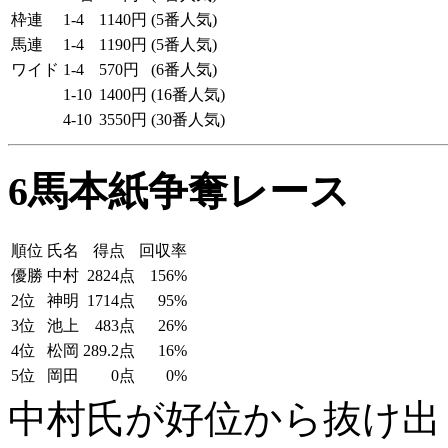
枠連
1-4
1140円
(5番人気)
馬連
1-4
1190円
(5番人気)
ワイド
1-4
570円
(6番人気)
1-10
1400円
(16番人気)
4-10
3550円
(30番人気)
6馬本紙争奪レース
順位
氏名
得点
回収率
優勝
中村
2824点
156%
2位
神明
1714点
95%
3位
池上
483点
26%
4位
松岡
289.2点
16%
5位
岡田
0点
0%
中村氏が好位から抜け出