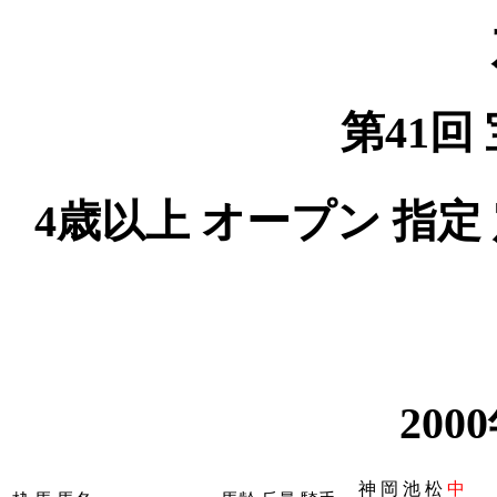
第41回 
4歳以上 オープン 指定 
200
神
岡
池
松
中