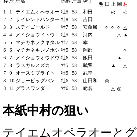
枠
馬
馬名
馬齢
斤量
騎手
明
田
上
岡
村
1
1
テイエムオペラオー
牡5
58
和田
◎
◎
2
2
サイレントハンター
牡8
58
吉田
3
3
ステイゴールド
牡7
58
安藤勝
○
○
○
△
4
4
メイショウドトウ
牡5
58
河内
▲
△
5
5
マチカネフクキタル
牡7
58
幸
6
6
マチカネキンノホシ
牡5
58
岡部
○
6
7
メイショウオウドウ
牡6
58
飯田
▲
7
8
ラスカルスズカ
牡5
58
武豊
▲
△
7
9
オースミブライト
牡5
58
武幸
8
10
ジョービッグバン
牡6
58
山田和
◎
8
11
グラスワンダー
牡6
58
蛯名
△
◎
本紙中村の狙い
テイエムオペラオーとグ