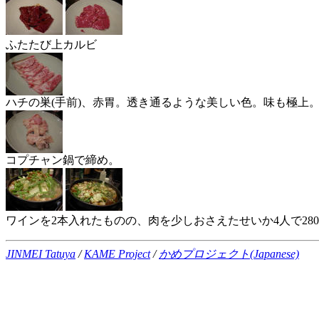
ふたたび上カルビ
ハチの巣(手前)、赤胃。透き通るような美しい色。味も極上
コプチャン鍋で締め。
ワインを2本入れたものの、肉を少しおさえたせいか4人で280
JINMEI Tatuya
/
KAME Project
/
かめプロジェクト(Japanese)