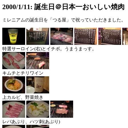
2000/1/11: 誕生日＠日本一おいしい焼肉
ミレニアムの誕生日を「つる屋」で祝っていただきました。
特選サーロイン(右)とイチボ。うまうまっす。
キムチとチリワイン
上カルビ、野菜焼き
レバあぶり、ハツ刺(あぶり)