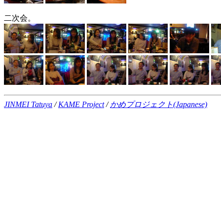
二次会。
JINMEI Tatuya
/
KAME Project
/
かめプロジェクト(Japanese)