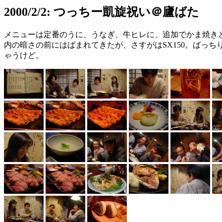
2000/2/2: つっちー凱旋祝い＠廬ばた
メニューは定番のうに、うなぎ、牛ヒレに、追加でかま焼きと
内の暗さの前にはばまれてきたが、さすがはSX150。ばっ
ゃうけど。