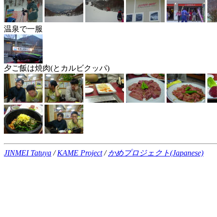
温泉で一服
夕ご飯は焼肉(とカルビクッパ)
JINMEI Tatuya
/
KAME Project
/
かめプロジェクト(Japanese)