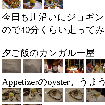
今日も川沿いにジョギン
ので40分くらい走って
夕ご飯のカンガルー屋
Appetizerのoyster。