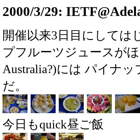
2000/3/29: IETF@Ade
開催以来3日目にしては
プフルーツジュースがほしい
Australia?)には 
だ。
今日もquick昼ご飯