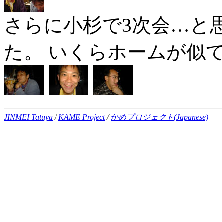
さらに小杉で3次会…と
た。 いくらホームが似
JINMEI Tatuya
/
KAME Project
/
かめプロジェクト(Japanese)