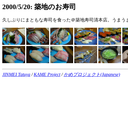
2000/5/20: 築地のお寿司
久しぶりにまともな寿司を食った＠築地寿司清本店。うまう
JINMEI Tatuya
/
KAME Project
/
かめプロジェクト(Japanese)