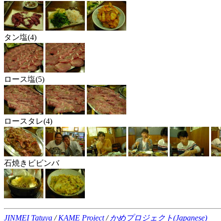
タン塩(4)
ロース塩(5)
ロースタレ(4)
石焼きビビンバ
JINMEI Tatuya
/
KAME Project
/
かめプロジェクト(Japanese)