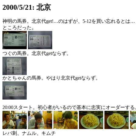
2000/5/21: 北京
神明の馬券。北京代get!…のはずが、5-12を買い忘れると
ところだった。
つぐの馬券。北京代getならず。
かとちゃんの馬券。やはり北京代getならず。
20:00スタート。初心者がいるので基本に忠実にオーダーする
レバ刺、ナムル、キムチ