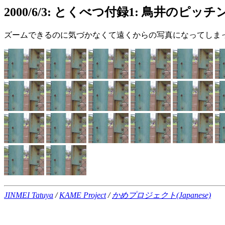
2000/6/3: とくべつ付録1: 鳥井のピ
ズームできるのに気づかなくて遠くからの写真になってしま
JINMEI Tatuya
/
KAME Project
/
かめプロジェクト(Japanese)