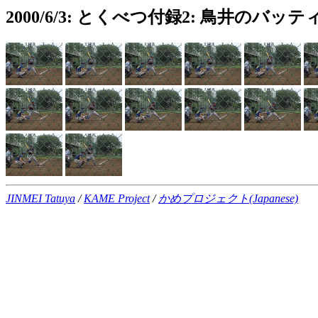
2000/6/3: とくべつ付録2: 鳥井の
JINMEI Tatuya
/
KAME Project
/
かめプロジェクト(Japanese)