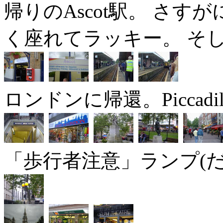
帰りのAscot駅。 さ
く座れてラッキー。 そ
ロンドンに帰還。Piccadil
「歩行者注意」ランプ(だ