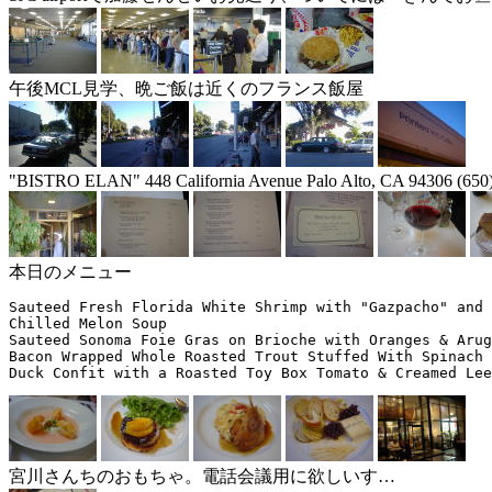
午後MCL見学、晩ご飯は近くのフランス飯屋
"BISTRO ELAN" 448 California Avenue Palo Alto, CA 94306 (650
本日のメニュー
Sauteed Fresh Florida White Shrimp with "Gazpacho" and 
Chilled Melon Soup

Sauteed Sonoma Foie Gras on Brioche with Oranges & Arug
Bacon Wrapped Whole Roasted Trout Stuffed With Spinach 
宮川さんちのおもちゃ。電話会議用に欲しいす…