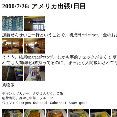
2000/7/26: アメリカ出張1日目
加藤せんせいご一行ということで、初成田red carpet。 金の
ううう、結局upgrade叶わず。しかも事前チェックが甘くて
れでも人間(銀色)券持ってるのに、 まったく人間扱いされて
貨物飯
チキンカツカレー、さやえんどう、ご飯

稲荷寿司、冷やし中華、フルーツ
