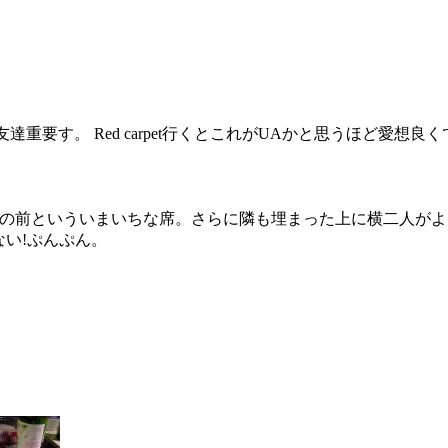
お友達重要す。 Red carpet行くとこれがUAかと思うほど愛想
 壁の前といういまいちな席。さらに隣も埋まった上に横二人がよく
ない!ぷんぷん。