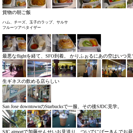
貨物の朝ご飯
ハム、チーズ、玉子のラップ、サルサ

最悪なflightを経て、SFO到着。 かりふぉるにあの空はいつ
生ギネスの飲める店らしい
San Jose downtownのStarbucksで一服、その後SJDC見学。
SJC airportで加藤せんせいお見送り、ついでにばーきんでお