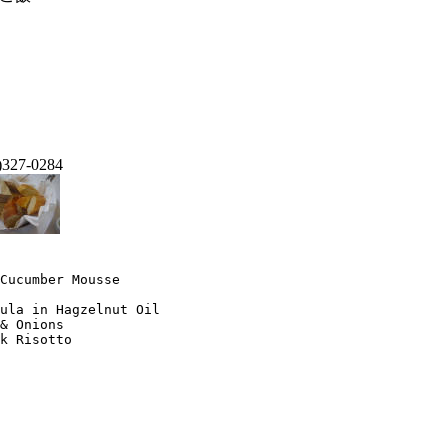
)327-0284
Cucumber Mousse

ula in Hagzelnut Oil

& Onions
