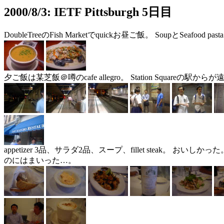
2000/8/3: IETF Pittsburgh 5日目
DoubleTreeのFish Marketでquickお昼ご飯。 SoupとSeafood past
夕ご飯は某芝飯＠噂のcafe allegro。 Station Squareの駅か
appetizer 3品、サラダ2品、スープ、fillet steak。 おいしか
のにはまいった…。