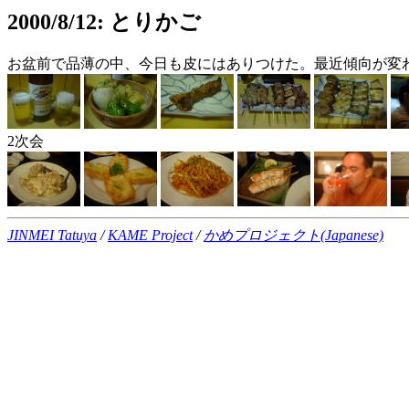
2000/8/12: とりかご
お盆前で品薄の中、今日も皮にはありつけた。最近傾向が変
2次会
JINMEI Tatuya
/
KAME Project
/
かめプロジェクト(Japanese)