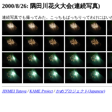
2000/8/26: 隅田川花火大会(連続写真)
連続写真でも撮ってみた。こっちもばっちりってわけにはい
JINMEI Tatuya
/
KAME Project
/
かめプロジェクト(Japanese)