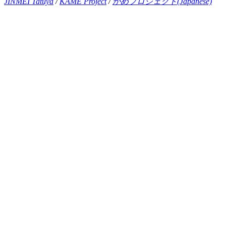
JINMEI Tatuya
/
KAME Project
/
かめプロジェクト(Japanese)