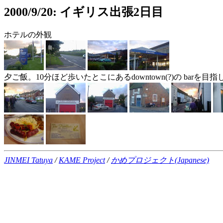
2000/9/20: イギリス出張2日目
ホテルの外観
夕ご飯。10分ほど歩いたとこにあるdowntown(?)の ba
JINMEI Tatuya
/
KAME Project
/
かめプロジェクト(Japanese)