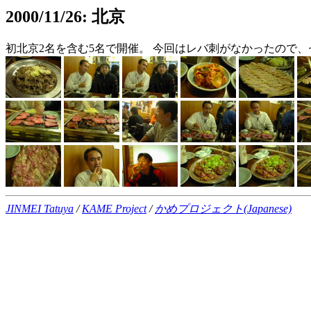
2000/11/26: 北京
初北京2名を含む5名で開催。 今回はレバ刺がなかったので、セ
JINMEI Tatuya
/
KAME Project
/
かめプロジェクト(Japanese)