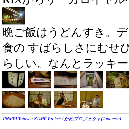
晩ご飯はうどんすき。デ
食の すばらしさにむせ
らしい。なんとラッキー
JINMEI Tatuya
/
KAME Project
/
かめプロジェクト(Japanese)