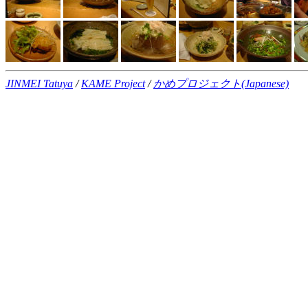
JINMEI Tatuya
/
KAME Project
/
かめプロジェクト(Japanese)