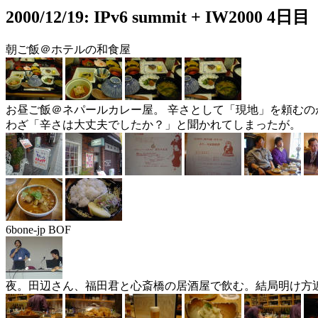
2000/12/19: IPv6 summit + IW2000 4日目
朝ご飯＠ホテルの和食屋
お昼ご飯＠ネパールカレー屋。 辛さとして「現地」を頼むの
わざ「辛さは大丈夫でしたか？」と聞かれてしまったが。
6bone-jp BOF
夜。田辺さん、福田君と心斎橋の居酒屋で飲む。結局明け方