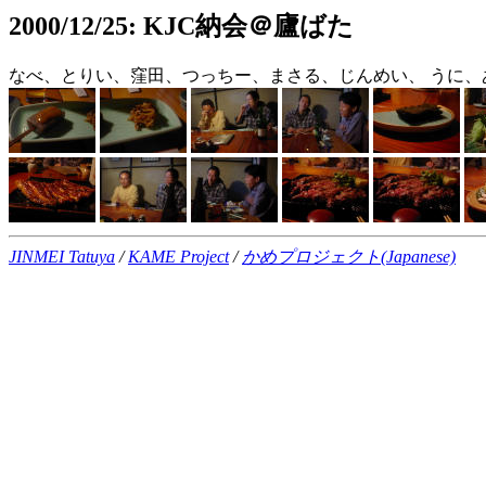
2000/12/25: KJC納会＠廬ばた
なべ、とりい、窪田、つっちー、まさる、じんめい、 うに
JINMEI Tatuya
/
KAME Project
/
かめプロジェクト(Japanese)