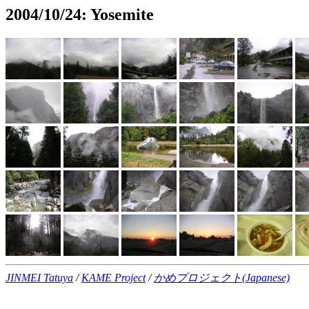
2004/10/24: Yosemite
JINMEI Tatuya
/
KAME Project
/
かめプロジェクト(Japanese)