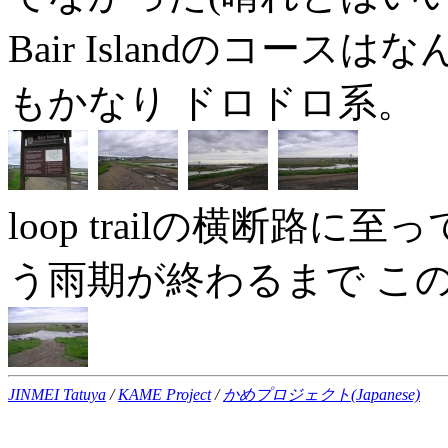
Bair Islandのコー
もかなり ドロドロ系。
loop trailの横断路
う雨期が終わるまで こ
JINMEI Tatuya
/
KAME Project
/
かめプロジェクト(Japanese)