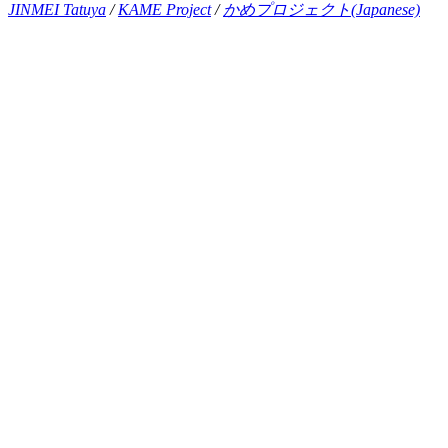
JINMEI Tatuya
/
KAME Project
/
かめプロジェクト(Japanese)