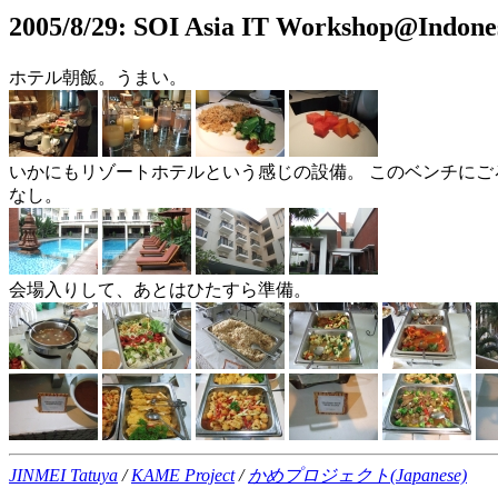
2005/8/29: SOI Asia IT Workshop@Indon
ホテル朝飯。うまい。
いかにもリゾートホテルという感じの設備。 このベンチにご
なし。
会場入りして、あとはひたすら準備。
JINMEI Tatuya
/
KAME Project
/
かめプロジェクト(Japanese)