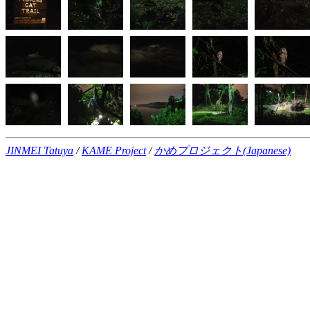
JINMEI Tatuya
/
KAME Project
/
かめプロジェクト(Japanese)