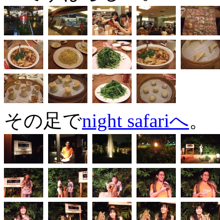
その足で
night safariへ
。