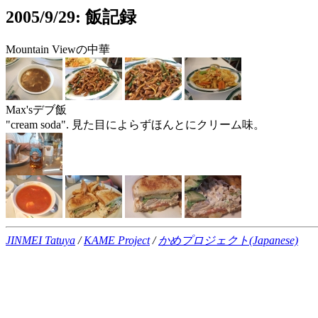
2005/9/29: 飯記録
Mountain Viewの中華
Max'sデブ飯
"cream soda". 見た目によらずほんとにクリーム味。
JINMEI Tatuya
/
KAME Project
/
かめプロジェクト(Japanese)