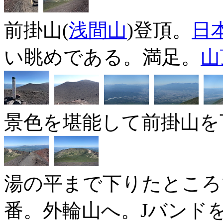
前掛山(
浅間山
)登頂。
日
い眺めである。満足。
山
景色を堪能して前掛山を
湯の平まで下りたところ
番。外輪山へ。Jバンド